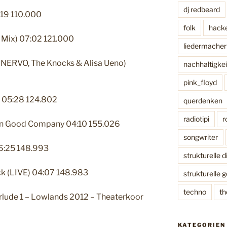
dj redbeard
6:19 110.000
folk
hack
 Mix) 07:02 121.000
liedermacher
. NERVO, The Knocks & Alisa Ueno)
nachhaltigkei
pink_floyd
) 05:28 124.802
querdenken
radiotipi
r
Be In Good Company 04:10 155.026
songwriter
6:25 148.993
strukturelle 
ck (LIVE) 04:07 148.983
strukturelle 
techno
th
terlude 1 – Lowlands 2012 – Theaterkoor
KATEGORIEN