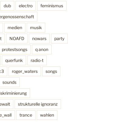
dub
electro
feminismus
ergenossenschaft
medien
musik
t
NOAFD
nowars
party
protestsongs
q anon
querfunk
radio-t
c3
roger_waters
songs
sounds
diskriminierung
gewalt
strukturelle ignoranz
e_wall
trance
wahlen