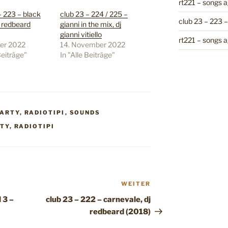
rt221 – songs a
– 223 – black
club 23 – 224 / 225 –
club 23 – 223 –
j redbeard
gianni in the mix, dj
gianni vitiello
rt221 – songs a
ber 2022
14. November 2022
Beiträge"
In "Alle Beiträge"
PARTY
,
RADIOTIPI
,
SOUNDS
TY
,
RADIOTIPI
WEITER
Nächster
Beitrag
 3 –
club 23 – 222 – carnevale, dj
redbeard (2018)