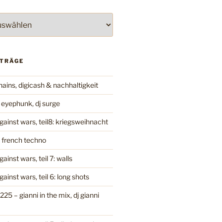
ITRÄGE
hains, digicash & nachhaltigkeit
 eyephunk, dj surge
gainst wars, teil8: kriegsweihnacht
– french techno
ainst wars, teil 7: walls
ainst wars, teil 6: long shots
225 – gianni in the mix, dj gianni