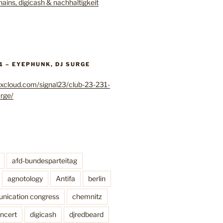
hains, digicash & nachhaltigkeit
31 – EYEPHUNK, DJ SURGE
xcloud.com/signal23/club-23-231-
rge/
afd-bundesparteitag
agnotology
Antifa
berlin
nication congress
chemnitz
ncert
digicash
djredbeard