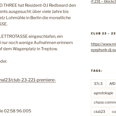
rt 231 – blockc
O THREE hat Resident-DJ Redbeard den
ents ausgesucht: über viele Jahre bis
z Lohmühle in Berlin die monatliche
SSE.
CLUB 23 – 2
 ELETTROTASSE eingeschlafen, ein
nd nur noch wenige Aufnahmen erinnern
https://www.mi
uf dem Wagenplatz in Treptow.
eyephunk-dj-su
der.
TAGS:
nal23/club-23-221-premiere-
37c3
AfD
agnotologie
chaos commu
ide 02:58 96.005
club23
co