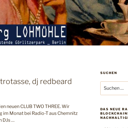
SUCHEN
ttrotasse, dj redbeard
Suchen
nach:
e den neuen CLUB TWO THREE. Wir
DAS NEUE RA
ag im Monat bei Radio-T aus Chemnitz
BLOCKCHAINS
NACHHALTIG
 DJs …