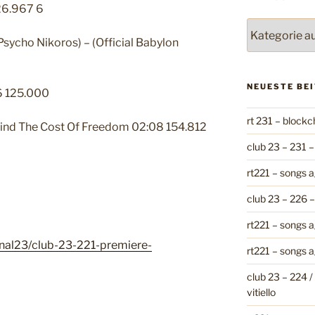
26.967 6
Kategorien
Psycho Nikoros) – (Official Babylon
NEUESTE BE
16 125.000
rt 231 – blockc
 Find The Cost Of Freedom 02:08 154.812
club 23 – 231 –
rt221 – songs a
club 23 – 226 
rt221 – songs ag
nal23/club-23-221-premiere-
rt221 – songs ag
club 23 – 224 / 
vitiello