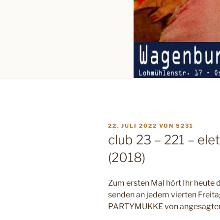
VERÖFFENTLICHT
22. JULI 2022
VON
S231
AM
club 23 – 221 – ele
(2018)
Zum ersten Mal hört Ihr heut
senden an jedem vierten Freit
PARTYMUKKE von angesagten