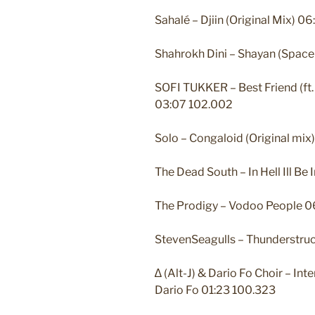
Sahalé – Djiin (Original Mix) 0
Shahrokh Dini – Shayan (Space
SOFI TUKKER – Best Friend (ft
03:07 102.002
Solo – Congaloid (Original mix
The Dead South – In Hell Ill 
The Prodigy – Vodoo People 0
StevenSeagulls – Thunderstru
∆ (Alt-J) & Dario Fo Choir – In
Dario Fo 01:23 100.323