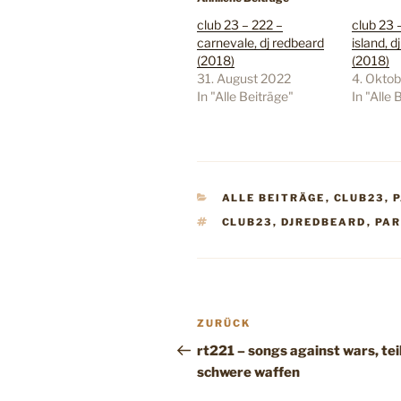
club 23 – 222 –
club 23 
carnevale, dj redbeard
island, d
(2018)
(2018)
31. August 2022
4. Okto
In "Alle Beiträge"
In "Alle 
KATEGORIEN
ALLE BEITRÄGE
,
CLUB23
,
SCHLAGWÖRTER
CLUB23
,
DJREDBEARD
,
PAR
Beitragsnavigation
Vorheriger
ZURÜCK
Beitrag
rt221 – songs against wars, teil
schwere waffen