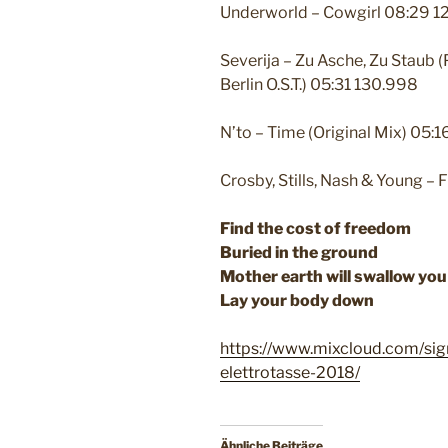
Underworld – Cowgirl 08:29 1
Severija – Zu Asche, Zu Staub (
Berlin O.S.T.) 05:31 130.998
N’to – Time (Original Mix) 05:
Crosby, Stills, Nash & Young –
Find the cost of freedom
Buried in the ground
Mother earth will swallow you
Lay your body down
https://www.mixcloud.com/sig
elettrotasse-2018/
Ähnliche Beiträge