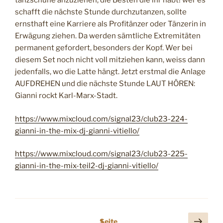
tanzschuhe anzuziehen, die Besten die ihr habt! wer es
l
schafft die nächste Stunde durchzutanzen, sollte
o
ernsthaft eine Karriere als Profitänzer oder Tänzerin in
n
Erwägung ziehen. Da werden sämtliche Extremitäten
g
permanent gefordert, besonders der Kopf. Wer bei
s
diesem Set noch nicht voll mitziehen kann, weiss dann
h
jedenfalls, wo die Latte hängt. Jetzt erstmal die Anlage
o
AUFDREHEN und die nächste Stunde LAUT HÖREN:
t
Gianni rockt Karl-Marx-Stadt.
s
“
https://www.mixcloud.com/signal23/club23-224-
gianni-in-the-mix-dj-gianni-vitiello/
https://www.mixcloud.com/signal23/club23-225-
gianni-in-the-mix-teil2-dj-gianni-vitiello/
S
N
Seite
1