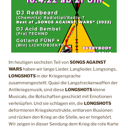
T
a
A
g
M
a
i
n
s
t
w
a
Im heutigen sechsten Teil von
SONGS AGAINST
r
WARS
haben wir lange Lieder, Langlieder, Longsongs,
s
LONGSHOTS
in der Kriegersprache
,
zusammengestellt. Quasi die Langstreckenwaffen der
t
Antikriegsmusik, sind diese
LONGSHOTS
kleine
e
Musicals, die Botschaften geschickt mit Emotionen
i
verknüpfen. Und sie schlagen ein, die
LONGSHOTS
l
deformieren Kriegskonstrukte, entlarven Illusionen
7
und rücken den Krieg an die Stelle, wo er hingehört.
:
Wir zeigen in dieser Sendung dem Krieg die rote Karte
w