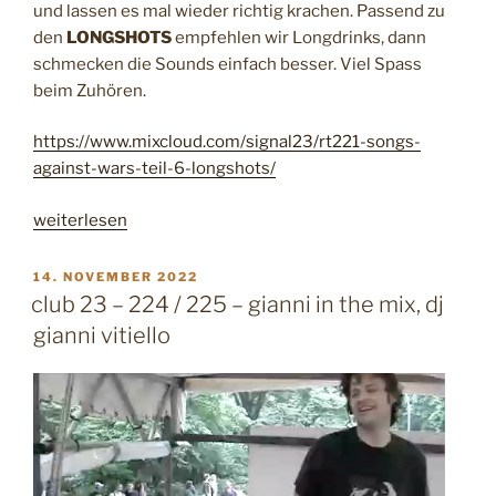
und lassen es mal wieder richtig krachen. Passend zu
a
den
LONGSHOTS
empfehlen wir Longdrinks, dann
l
schmecken die Sounds einfach besser. Viel Spass
l
beim Zuhören.
s
“
https://www.mixcloud.com/signal23/rt221-songs-
against-wars-teil-6-longshots/
„
weiterlesen
r
t
V
14. NOVEMBER 2022
E
2
club 23 – 224 / 225 – gianni in the mix, dj
R
2
gianni vitiello
Ö
1
F
F
–
E
s
N
o
T
L
n
I
g
C