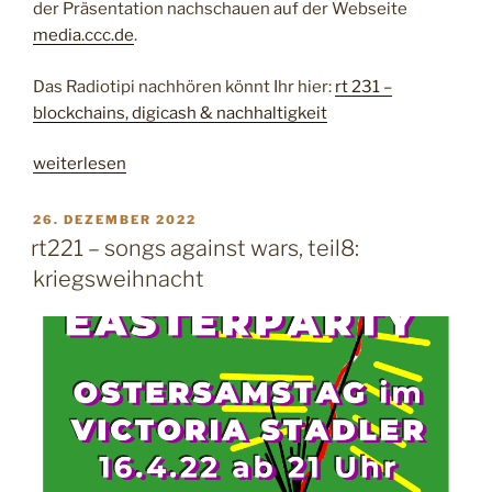
der Präsentation nachschauen auf der Webseite
media.ccc.de
.
Das Radiotipi nachhören könnt Ihr hier:
rt 231 –
blockchains, digicash & nachhaltigkeit
„
weiterlesen
r
t
V
26. DEZEMBER 2022
E
2
rt221 – songs against wars, teil8:
R
3
kriegsweihnacht
Ö
1
F
F
–
E
b
N
l
T
L
o
I
c
C
k
H
T
c