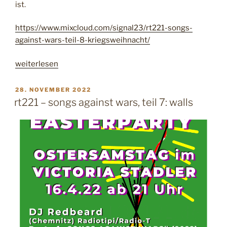
ist.
h
a
https://www.mixcloud.com/signal23/rt221-songs-
l
against-wars-teil-8-kriegsweihnacht/
t
i
„
weiterlesen
g
r
k
t
V
28. NOVEMBER 2022
e
E
2
rt221 – songs against wars, teil 7: walls
i
R
2
Ö
t
1
F
“
F
–
E
s
N
o
T
L
n
I
g
C
s
H
T
a
A
g
M