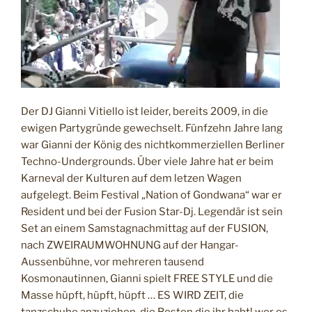
s
H
T
a
A
g
M
a
i
n
s
Der DJ Gianni Vitiello ist leider, bereits 2009, in die
t
ewigen Partygründe gewechselt. Fünfzehn Jahre lang
w
war Gianni der König des nichtkommerziellen Berliner
a
Techno-Undergrounds. Über viele Jahre hat er beim
r
Karneval der Kulturen auf dem letzen Wagen
s
aufgelegt. Beim Festival „Nation of Gondwana“ war er
,
Resident und bei der Fusion Star-Dj. Legendär ist sein
t
Set an einem Samstagnachmittag auf der FUSION,
e
nach ZWEIRAUMWOHNUNG auf der Hangar-
i
Aussenbühne, vor mehreren tausend
l
Kosmonautinnen, Gianni spielt FREE STYLE und die
6
Masse hüpft, hüpft, hüpft … ES WIRD ZEIT, die
: