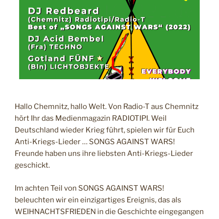
A
h
M
a
i
n
s
,
d
i
g
Hallo Chemnitz, hallo Welt. Von Radio-T aus Chemnitz
i
hört Ihr das Medienmagazin RADIOTIPI. Weil
c
Deutschland wieder Krieg führt, spielen wir für Euch
a
Anti-Kriegs-Lieder … SONGS AGAINST WARS!
s
Freunde haben uns ihre liebsten Anti-Kriegs-Lieder
h
geschickt.
&
n
Im achten Teil von SONGS AGAINST WARS!
a
beleuchten wir ein einzigartiges Ereignis, das als
c
WEIHNACHTSFRIEDEN in die Geschichte eingegangen
h