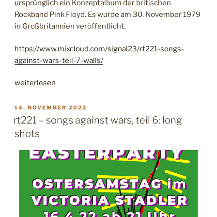
ursprünglich ein Konzeptalbum der britischen
e
Rockband Pink Floyd. Es wurde am 30. November 1979
g
in Großbritannien veröffentlicht.
s
w
https://www.mixcloud.com/signal23/rt221-songs-
e
against-wars-teil-7-walls/
i
h
„
weiterlesen
n
r
a
t
V
14. NOVEMBER 2022
c
E
2
rt221 – songs against wars, teil 6: long
R
h
2
shots
Ö
t
1
F
“
F
–
E
s
N
o
T
L
n
I
g
C
s
H