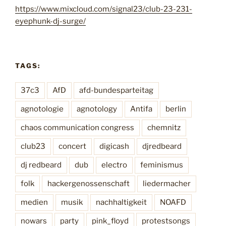
g
https://www.mixcloud.com/signal23/club-23-231-
eyephunk-dj-surge/
d
e
r
B
TAGS:
e
37c3
AfD
afd-bundesparteitag
i
t
agnotologie
agnotology
Antifa
berlin
r
chaos communication congress
chemnitz
ä
club23
concert
digicash
djredbeard
g
e
dj redbeard
dub
electro
feminismus
folk
hackergenossenschaft
liedermacher
medien
musik
nachhaltigkeit
NOAFD
nowars
party
pink_floyd
protestsongs