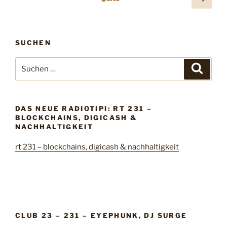
ä
e
c
i
h
t
SUCHEN
s
e
t
S
n
S
e
u
u
n
S
c
c
h
e
u
e
h
n
i
m
DAS NEUE RADIOTIPI: RT 231 –
e
t
BLOCKCHAINS, DIGICASH &
m
n
NACHHALTIGKEIT
e
n
e
rt 231 – blockchains, digicash & nachhaltigkeit
a
r
c
i
h
e
:
r
u
CLUB 23 – 231 – EYEPHUNK, DJ SURGE
n