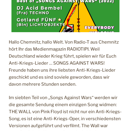
a
i
n
s
t
w
Hallo Chemnitz, hallo Welt. Von Radio-T aus Chemnitz
a
hört Ihr das Medienmagazin RADIOTIPI. Weil
r
Deutschland wieder Krieg führt, spielen wir für Euch
s
Anti-Kriegs-Lieder … SONGS AGAINST WARS!
,
Freunde haben uns ihre liebsten Anti-Kriegs-Lieder
t
geschickt und es sind soviele geworden, dass wir
e
davon mehrere Stunden senden.
i
l
Im siebten Teil von „Songs Against Wars“ werden wir
8
die gesamte Sendung einem einzigen Song widmen:
:
THE WALL von Pink Floyd ist nicht nur ein Anti-Kriegs-
k
Song, es ist eine Anti-Kriegs-Oper, in verschiedensten
r
Versionen aufgeführt und verfilmt. The Wall war
i