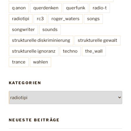
q anon
querdenken
querfunk
radio-t
radiotipi
rc3
roger_waters
songs
songwriter
sounds
strukturelle diskriminierung
strukturelle gewalt
strukturelle ignoranz
techno
the_wall
trance
wahlen
KATEGORIEN
K
a
t
e
NEUESTE BEITRÄGE
g
o