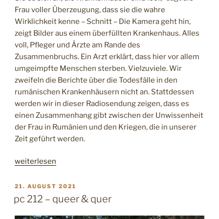
Frau voller Überzeugung, dass sie die wahre
Wirklichkeit kenne – Schnitt – Die Kamera geht hin,
zeigt Bilder aus einem überfüllten Krankenhaus. Alles
voll, Pfleger und Ärzte am Rande des
Zusammenbruchs. Ein Arzt erklärt, dass hier vor allem
umgeimpfte Menschen sterben. Vielzuviele. Wir
zweifeln die Berichte über die Todesfälle in den
rumänischen Krankenhäusern nicht an. Stattdessen
werden wir in dieser Radiosendung zeigen, dass es
einen Zusammenhang gibt zwischen der Unwissenheit
der Frau in Rumänien und den Kriegen, die in unserer
Zeit geführt werden.
„
weiterlesen
r
a
V
21. AUGUST 2021
E
d
pc 212 – queer & quer
R
i
Ö