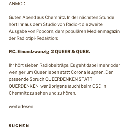
i
ANMOD
s
s
Guten Abend aus Chemnitz. In der nächsten Stunde
e
hört Ihr aus dem Studio von Radio-t die zweite
k
Ausgabe von Popcorn, dem populären Medienmagazin
r
der Radiotipi-Redaktion:
i
e
P.C. Einundzwanzig-2 QUEER & QUER.
g
Ihr hört sieben Radiobeiträge. Es geht dabei mehr oder
e
weniger um Queer leben statt Corona leugnen. Der
“
passende Spruch QUEERDENKEN STATT
QUERDENKEN war übrigens (auch) beim CSD in
Chemnitz zu sehen und zu hören.
„
weiterlesen
p
c
SUCHEN
2