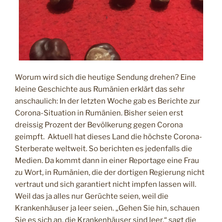
I
C
H
T
A
M
Worum wird sich die heutige Sendung drehen? Eine
kleine Geschichte aus Rumänien erklärt das sehr
anschaulich: In der letzten Woche gab es Berichte zur
Corona-Situation in Rumänien. Bisher seien erst
dreissig Prozent der Bevölkerung gegen Corona
geimpft. Aktuell hat dieses Land die höchste Corona-
Sterberate weltweit. So berichten es jedenfalls die
Medien. Da kommt dann in einer Reportage eine Frau
zu Wort, in Rumänien, die der dortigen Regierung nicht
vertraut und sich garantiert nicht impfen lassen will.
Weil das ja alles nur Gerüchte seien, weil die
Krankenhäuser ja leer seien. „Gehen Sie hin, schauen
Sie es sich an, die Krankenhäuser sind leer,“ sagt die