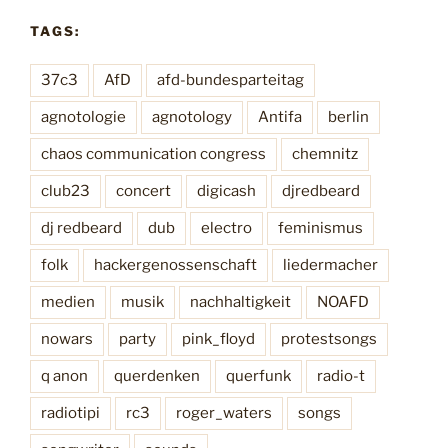
TAGS:
37c3
AfD
afd-bundesparteitag
agnotologie
agnotology
Antifa
berlin
chaos communication congress
chemnitz
club23
concert
digicash
djredbeard
dj redbeard
dub
electro
feminismus
folk
hackergenossenschaft
liedermacher
medien
musik
nachhaltigkeit
NOAFD
nowars
party
pink_floyd
protestsongs
q anon
querdenken
querfunk
radio-t
radiotipi
rc3
roger_waters
songs