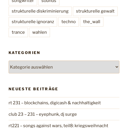
songwriter
sounds
strukturelle diskriminierung
strukturelle gewalt
strukturelle ignoranz
techno
the_wall
trance
wahlen
KATEGORIEN
K
a
t
e
NEUESTE BEITRÄGE
g
o
rt 231 – blockchains, digicash & nachhaltigkeit
r
i
club 23 – 231 – eyephunk, dj surge
e
n
rt221 – songs against wars, teil8: kriegsweihnacht