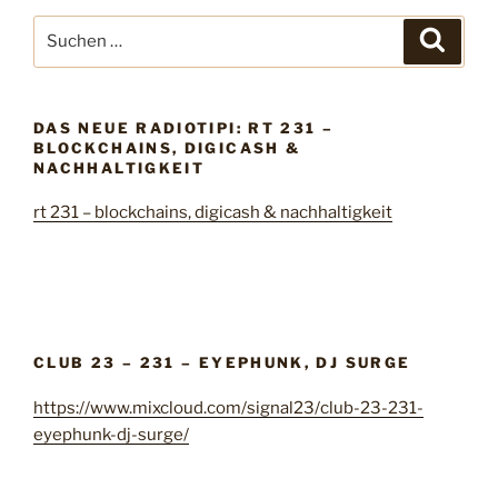
1
S
S
2
u
u
c
–
c
h
q
e
h
n
u
DAS NEUE RADIOTIPI: RT 231 –
e
BLOCKCHAINS, DIGICASH &
e
n
NACHHALTIGKEIT
e
n
r
rt 231 – blockchains, digicash & nachhaltigkeit
a
&
c
q
h
u
:
e
r
“
CLUB 23 – 231 – EYEPHUNK, DJ SURGE
https://www.mixcloud.com/signal23/club-23-231-
eyephunk-dj-surge/