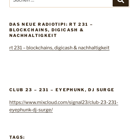
o
u
u
c
t
c
h
i
e
h
n
p
DAS NEUE RADIOTIPI: RT 231 –
e
BLOCKCHAINS, DIGICASH &
i
n
NACHHALTIGKEIT
2
n
1
rt 231 – blockchains, digicash & nachhaltigkeit
a
3
c
–
h
h
:
o
t
w
CLUB 23 – 231 – EYEPHUNK, DJ SURGE
a
https://www.mixcloud.com/signal23/club-23-231-
r
eyephunk-dj-surge/
s
–
h
e
TAGS: