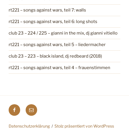
rt221 – songs against wars, teil 7: walls
rt221 – songs against wars, teil 6: long shots
club 23 – 224 / 225 – gianni in the mix, dj gianni vitiello
rt221 – songs against wars, teil 5 – liedermacher
club 23 – 223 – black island, dj redbeard (2018)
rt221 – songs against wars, teil 4 – frauenstimmen
F
E
a
-
c
M
Datenschutzerklärung
Stolz präsentiert von WordPress