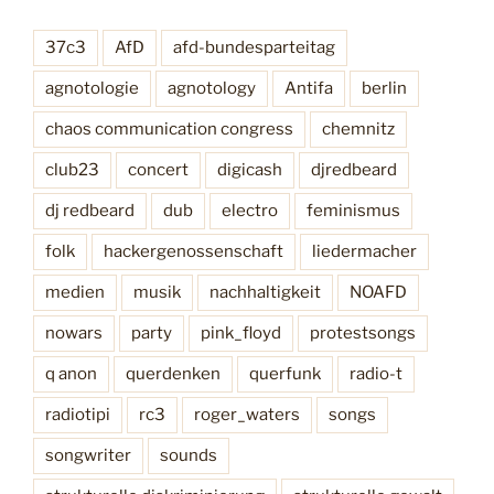
i
s
37c3
AfD
afd-bundesparteitag
s
agnotologie
agnotology
Antifa
berlin
e
k
chaos communication congress
chemnitz
r
i
club23
concert
digicash
djredbeard
e
dj redbeard
dub
electro
feminismus
g
e
folk
hackergenossenschaft
liedermacher
“
medien
musik
nachhaltigkeit
NOAFD
nowars
party
pink_floyd
protestsongs
q anon
querdenken
querfunk
radio-t
radiotipi
rc3
roger_waters
songs
songwriter
sounds