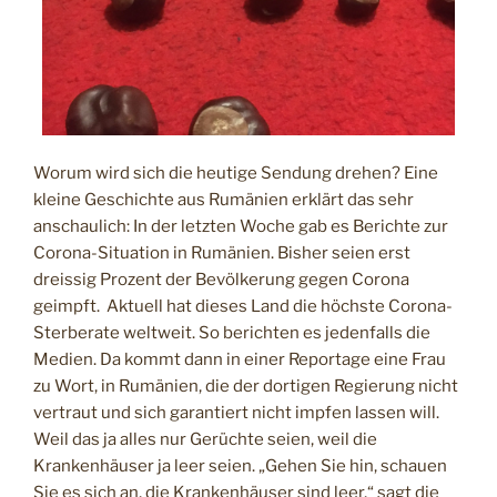
I
C
H
T
A
M
Worum wird sich die heutige Sendung drehen? Eine
kleine Geschichte aus Rumänien erklärt das sehr
anschaulich: In der letzten Woche gab es Berichte zur
Corona-Situation in Rumänien. Bisher seien erst
dreissig Prozent der Bevölkerung gegen Corona
geimpft. Aktuell hat dieses Land die höchste Corona-
Sterberate weltweit. So berichten es jedenfalls die
Medien. Da kommt dann in einer Reportage eine Frau
zu Wort, in Rumänien, die der dortigen Regierung nicht
vertraut und sich garantiert nicht impfen lassen will.
Weil das ja alles nur Gerüchte seien, weil die
Krankenhäuser ja leer seien. „Gehen Sie hin, schauen
Sie es sich an, die Krankenhäuser sind leer,“ sagt die