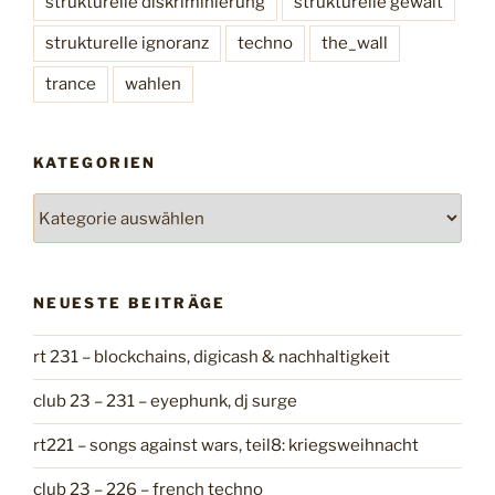
strukturelle diskriminierung
strukturelle gewalt
strukturelle ignoranz
techno
the_wall
trance
wahlen
KATEGORIEN
K
a
t
e
NEUESTE BEITRÄGE
g
o
rt 231 – blockchains, digicash & nachhaltigkeit
r
i
club 23 – 231 – eyephunk, dj surge
e
n
rt221 – songs against wars, teil8: kriegsweihnacht
club 23 – 226 – french techno