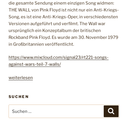
die gesamte Sendung einem einzigen Song widmen:
THE WALL von Pink Floyd ist nicht nur ein Anti-Kriegs-
Song, es ist eine Anti-Kriegs-Oper, in verschiedensten
Versionen aufgeführt und verfilmt. The Wall war
ursprünglich ein Konzeptalbum der britischen
Rockband Pink Floyd. Es wurde am 30. November 1979
in Großbritannien veröffentlicht.
https://www.mixcloud.com/signal23/rt221-songs-
against-wars-teil-7-walls/
„
weiterlesen
r
t
SUCHEN
2
2
S
S
1
u
u
c
–
c
h
s
e