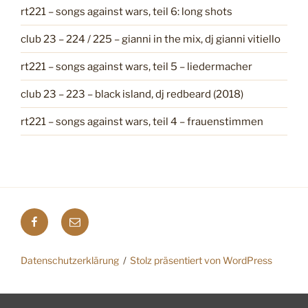
rt221 – songs against wars, teil 6: long shots
club 23 – 224 / 225 – gianni in the mix, dj gianni vitiello
rt221 – songs against wars, teil 5 – liedermacher
club 23 – 223 – black island, dj redbeard (2018)
rt221 – songs against wars, teil 4 – frauenstimmen
F
E
a
-
c
M
Datenschutzerklärung
Stolz präsentiert von WordPress
e
a
b
i
o
l