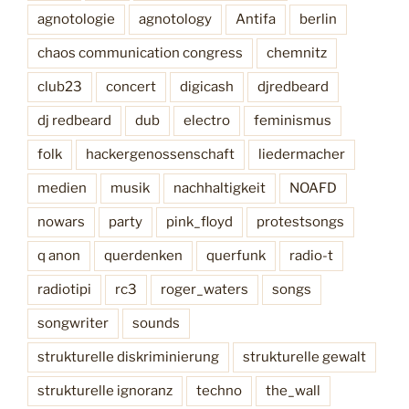
agnotologie
agnotology
Antifa
berlin
l
7
chaos communication congress
chemnitz
:
w
club23
concert
digicash
djredbeard
a
dj redbeard
dub
electro
feminismus
l
l
folk
hackergenossenschaft
liedermacher
s
medien
musik
nachhaltigkeit
NOAFD
“
nowars
party
pink_floyd
protestsongs
q anon
querdenken
querfunk
radio-t
radiotipi
rc3
roger_waters
songs
songwriter
sounds
strukturelle diskriminierung
strukturelle gewalt
strukturelle ignoranz
techno
the_wall