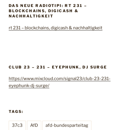
h
n
o
DAS NEUE RADIOTIPI: RT 231 –
e
BLOCKCHAINS, DIGICASH &
n
n
NACHHALTIGKEIT
g
n
s
rt 231 – blockchains, digicash & nachhaltigkeit
a
a
c
g
h
a
:
i
n
s
CLUB 23 – 231 – EYEPHUNK, DJ SURGE
t
https://www.mixcloud.com/signal23/club-23-231-
w
eyephunk-dj-surge/
a
r
s
,
TAGS:
t
e
37c3
AfD
afd-bundesparteitag
i