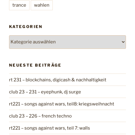
trance
wahlen
KATEGORIEN
K
a
t
e
NEUESTE BEITRÄGE
g
o
rt 231 – blockchains, digicash & nachhaltigkeit
r
i
club 23 – 231 – eyephunk, dj surge
e
n
rt221 – songs against wars, teil8: kriegsweihnacht
club 23 – 226 – french techno
rt221 – songs against wars, teil 7: walls