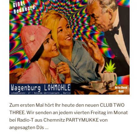
I
C
H
T
A
M
Zum ersten Mal hört Ihr heute den neuen CLUB TWO
THREE. Wir senden an jedem vierten Freitag im Monat
bei Radio-T aus Chemnitz PARTYMUKKE von
angesagten DJs …