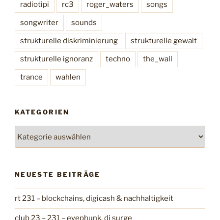
8
radiotipi
rc3
roger_waters
songs
)
songwriter
sounds
“
strukturelle diskriminierung
strukturelle gewalt
strukturelle ignoranz
techno
the_wall
trance
wahlen
KATEGORIEN
K
a
t
e
NEUESTE BEITRÄGE
g
o
rt 231 – blockchains, digicash & nachhaltigkeit
r
i
club 23 – 231 – eyephunk, dj surge