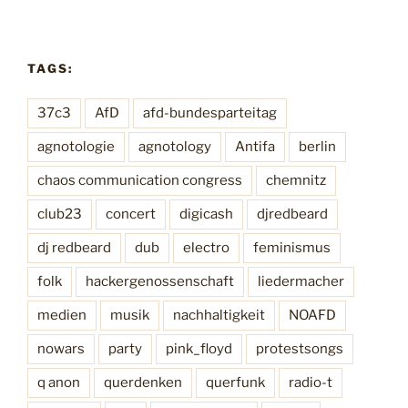
s
s
e
TAGS:
,
d
37c3
AfD
afd-bundesparteitag
j
agnotologie
agnotology
Antifa
berlin
r
e
chaos communication congress
chemnitz
d
b
club23
concert
digicash
djredbeard
e
dj redbeard
dub
electro
feminismus
a
r
folk
hackergenossenschaft
liedermacher
d
medien
musik
nachhaltigkeit
NOAFD
(
2
nowars
party
pink_floyd
protestsongs
0
q anon
querdenken
querfunk
radio-t
1