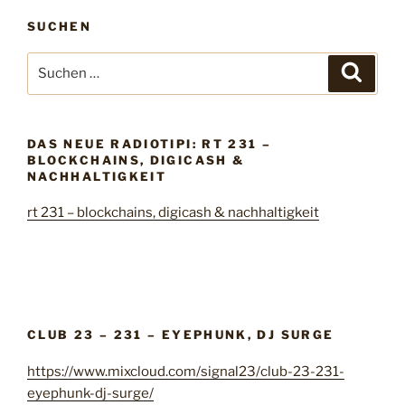
l
SUCHEN
u
b
S
S
2
u
u
c
3
c
h
–
e
h
n
2
DAS NEUE RADIOTIPI: RT 231 –
e
BLOCKCHAINS, DIGICASH &
2
n
NACHHALTIGKEIT
1
n
–
rt 231 – blockchains, digicash & nachhaltigkeit
a
e
c
l
h
e
:
t
t
r
CLUB 23 – 231 – EYEPHUNK, DJ SURGE
o
https://www.mixcloud.com/signal23/club-23-231-
t
eyephunk-dj-surge/
a