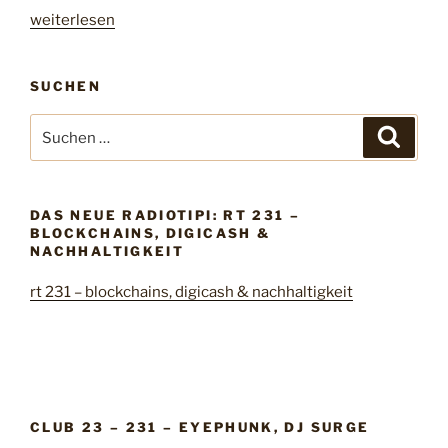
„
weiterlesen
r
t
SUCHEN
2
2
S
S
1
u
u
c
–
c
h
s
e
h
n
o
DAS NEUE RADIOTIPI: RT 231 –
e
BLOCKCHAINS, DIGICASH &
n
n
NACHHALTIGKEIT
g
n
s
rt 231 – blockchains, digicash & nachhaltigkeit
a
a
c
g
h
a
:
i
n
s
CLUB 23 – 231 – EYEPHUNK, DJ SURGE