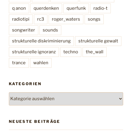
t
q anon
querdenken
querfunk
radio-t
i
m
radiotipi
rc3
roger_waters
songs
m
songwriter
sounds
e
n
strukturelle diskriminierung
strukturelle gewalt
“
strukturelle ignoranz
techno
the_wall
trance
wahlen
KATEGORIEN
K
a
t
e
NEUESTE BEITRÄGE
g
o