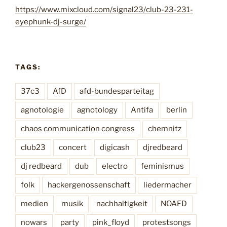
t
https://www.mixcloud.com/signal23/club-23-231-
w
eyephunk-dj-surge/
a
r
s
,
TAGS:
t
e
37c3
AfD
afd-bundesparteitag
i
agnotologie
agnotology
Antifa
berlin
l
4
chaos communication congress
chemnitz
–
f
club23
concert
digicash
djredbeard
r
dj redbeard
dub
electro
feminismus
a
u
folk
hackergenossenschaft
liedermacher
e
medien
musik
nachhaltigkeit
NOAFD
n
s
nowars
party
pink_floyd
protestsongs