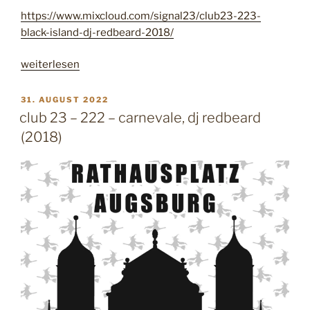
https://www.mixcloud.com/signal23/club23-223-
black-island-dj-redbeard-2018/
„
weiterlesen
c
l
V
31. AUGUST 2022
E
u
club 23 – 222 – carnevale, dj redbeard
R
b
(2018)
Ö
2
F
F
3
E
–
N
2
T
L
2
I
3
C
–
H
T
b
A
l
M
a