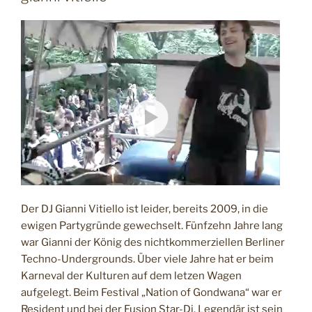
2
F
F
3
E
–
N
2
T
L
2
I
6
C
–
H
T
f
A
r
M
e
n
c
h
Der DJ Gianni Vitiello ist leider, bereits 2009, in die
t
ewigen Partygründe gewechselt. Fünfzehn Jahre lang
e
war Gianni der König des nichtkommerziellen Berliner
c
Techno-Undergrounds. Über viele Jahre hat er beim
h
Karneval der Kulturen auf dem letzen Wagen
n
aufgelegt. Beim Festival „Nation of Gondwana“ war er
o
Resident und bei der Fusion Star-Dj. Legendär ist sein