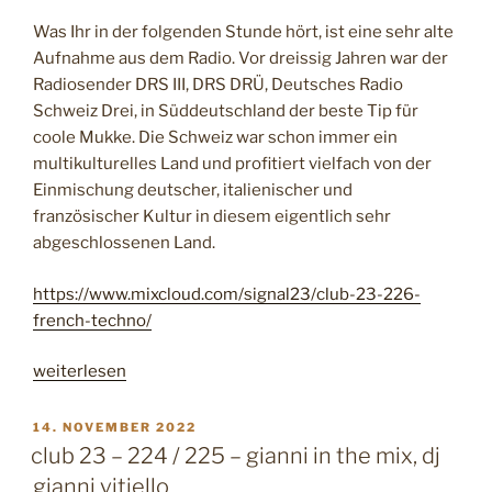
p
Was Ihr in der folgenden Stunde hört, ist eine sehr alte
h
Aufnahme aus dem Radio. Vor dreissig Jahren war der
u
Radiosender DRS III, DRS DRÜ, Deutsches Radio
n
Schweiz Drei, in Süddeutschland der beste Tip für
k
coole Mukke. Die Schweiz war schon immer ein
,
multikulturelles Land und profitiert vielfach von der
d
Einmischung deutscher, italienischer und
j
französischer Kultur in diesem eigentlich sehr
s
abgeschlossenen Land.
u
r
https://www.mixcloud.com/signal23/club-23-226-
g
french-techno/
e
“
„
weiterlesen
c
l
V
14. NOVEMBER 2022
E
u
club 23 – 224 / 225 – gianni in the mix, dj
R
b
gianni vitiello
Ö