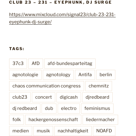
CLUB 23 – 231 – EYEPHUNK, DJ SURGE
d
n
j
g
https://www.mixcloud.com/signal23/club-23-231-
r
eyephunk-dj-surge/
d
e
e
d
r
b
B
e
TAGS:
a
e
r
37c3
AfD
afd-bundesparteitag
i
d
t
agnotologie
agnotology
Antifa
berlin
(
r
2
chaos communication congress
chemnitz
ä
0
club23
concert
digicash
djredbeard
g
1
8
e
dj redbeard
dub
electro
feminismus
)
folk
hackergenossenschaft
liedermacher
“
medien
musik
nachhaltigkeit
NOAFD