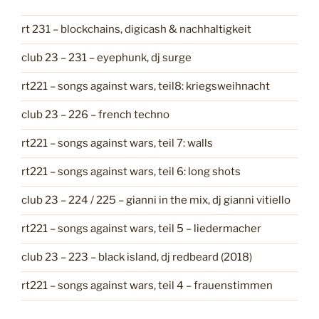
g
o
rt 231 – blockchains, digicash & nachhaltigkeit
r
i
club 23 – 231 – eyephunk, dj surge
e
n
rt221 – songs against wars, teil8: kriegsweihnacht
club 23 – 226 – french techno
rt221 – songs against wars, teil 7: walls
rt221 – songs against wars, teil 6: long shots
club 23 – 224 / 225 – gianni in the mix, dj gianni vitiello
rt221 – songs against wars, teil 5 – liedermacher
club 23 – 223 – black island, dj redbeard (2018)
rt221 – songs against wars, teil 4 – frauenstimmen