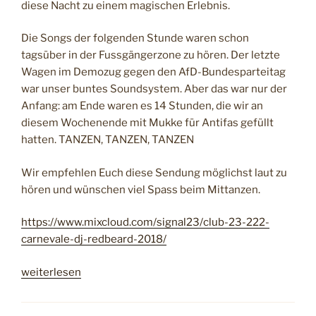
diese Nacht zu einem magischen Erlebnis.
(
2
Die Songs der folgenden Stunde waren schon
0
tagsüber in der Fussgängerzone zu hören. Der letzte
1
Wagen im Demozug gegen den AfD-Bundesparteitag
8
war unser buntes Soundsystem. Aber das war nur der
)
Anfang: am Ende waren es 14 Stunden, die wir an
“
diesem Wochenende mit Mukke für Antifas gefüllt
hatten. TANZEN, TANZEN, TANZEN
Wir empfehlen Euch diese Sendung möglichst laut zu
hören und wünschen viel Spass beim Mittanzen.
https://www.mixcloud.com/signal23/club-23-222-
carnevale-dj-redbeard-2018/
„
weiterlesen
c
l