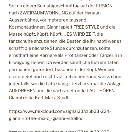
“
Set an einem Samstagnachmittag auf der FUSION,
nach ZWEIRAUMWOHNUNG auf der Hangar-
Aussenbühne, vor mehreren tausend
Kosmonautinnen, Gianni spielt FREE STYLE und die
Masse hüpft, hüpft, hüpft … ES WIRD ZEIT, die
tanzschuhe anzuziehen, die Besten die ihr habt! wer es
schafft die nächste Stunde durchzutanzen, sollte
ernsthaft eine Karriere als Profitänzer oder Tänzerin in
Erwägung ziehen. Da werden sämtliche Extremitäten
permanent gefordert, besonders der Kopf. Wer bei
diesem Set noch nicht voll mitziehen kann, weiss dann
jedenfalls, wo die Latte hängt. Jetzt erstmal die Anlage
AUFDREHEN und die nächste Stunde LAUT HÖREN:
Gianni rockt Karl-Marx-Stadt.
https://www.mixcloud.com/signal23/club23-224-
gianni-in-the-mix-dj-gianni-vitiello/