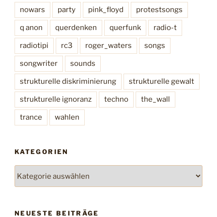
nowars
party
pink_floyd
protestsongs
q anon
querdenken
querfunk
radio-t
radiotipi
rc3
roger_waters
songs
songwriter
sounds
strukturelle diskriminierung
strukturelle gewalt
strukturelle ignoranz
techno
the_wall
trance
wahlen
KATEGORIEN
K
a
t
e
NEUESTE BEITRÄGE