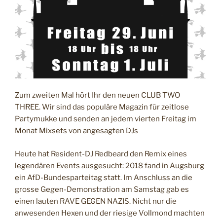
c
k
i
s
l
a
n
d
Zum zweiten Mal hört Ihr den neuen CLUB TWO
,
THREE. Wir sind das populäre Magazin für zeitlose
d
Partymukke und senden an jedem vierten Freitag im
j
Monat Mixsets von angesagten DJs
r
e
Heute hat Resident-DJ Redbeard den Remix eines
d
legendären Events ausgesucht: 2018 fand in Augsburg
b
ein AfD-Bundesparteitag statt. Im Anschluss an die
e
grosse Gegen-Demonstration am Samstag gab es
a
einen lauten RAVE GEGEN NAZIS. Nicht nur die
r
anwesenden Hexen und der riesige Vollmond machten
d