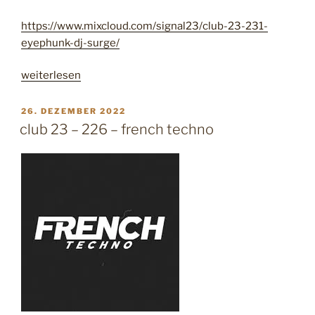
https://www.mixcloud.com/signal23/club-23-231-
eyephunk-dj-surge/
„
weiterlesen
c
l
V
26. DEZEMBER 2022
E
u
club 23 – 226 – french techno
R
b
Ö
2
F
F
3
E
–
N
2
T
L
3
I
1
C
–
H
T
e
A
y
M
e