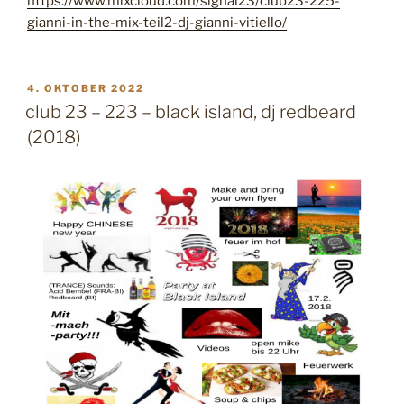
https://www.mixcloud.com/signal23/club23-225-
gianni-in-the-mix-teil2-dj-gianni-vitiello/
V
4. OKTOBER 2022
E
club 23 – 223 – black island, dj redbeard
R
(2018)
Ö
F
F
E
N
T
L
I
C
H
T
A
M